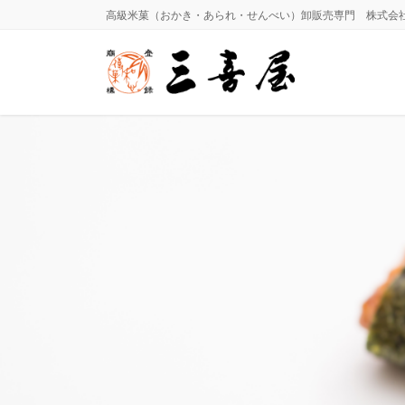
コ
ナ
高級米菓（おかき・あられ・せんべい）卸販売専門 株式会社 三喜屋
ン
ビ
テ
ゲ
ン
ー
ツ
シ
に
ョ
移
ン
動
に
移
動