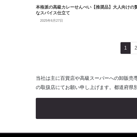
本格派の高級カレーせんべい【推奨品】大人向けの
なスパイス仕立て
2025年6月27日
投
ペ
1
稿
ー
ジ
の
ペ
当社は主に百貨店や高級スーパーへの卸販売
ー
の取扱店にてお願い申し上げます。都道府県
ジ
送
り