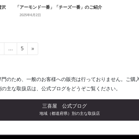
贅沢
「アーモンド一番」「チーズ一番」のご紹介
2025年6月2日
ペ
ペ
2
…
5
»
ー
ー
ジ
ジ
専門のため、一般のお客様への販売は行っておりません。ご購
別の主な取扱店は、公式ブログをどうぞご覧ください。
三喜屋 公式ブログ
地域（都道府県）別の主な取扱店