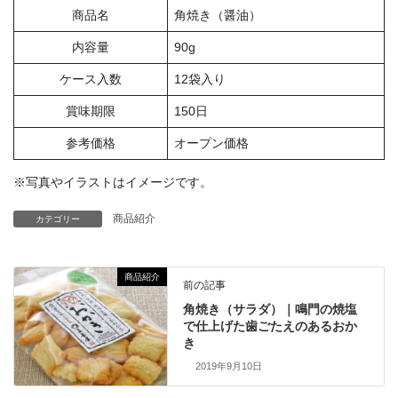
商品名
角焼き（醤油）
内容量
90g
ケース入数
12袋入り
賞味期限
150日
参考価格
オープン価格
※写真やイラストはイメージです。
商品紹介
カテゴリー
商品紹介
前の記事
角焼き（サラダ）｜鳴門の焼塩
で仕上げた歯ごたえのあるおか
き
2019年9月10日