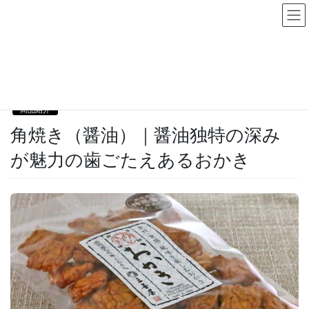
コ
ナ
ン
ビ
商品紹介
テ
ゲ
HOME
商品紹介
ン
ー
角焼き（醤油）｜醤油独特の深みが魅力の歯ごたえあるおかき
ツ
シ
に
ョ
2019年9月10日
移
ン
動
に
商品紹介
移
角焼き（醤油）｜醤油独特の深み
動
が魅力の歯ごたえあるおかき