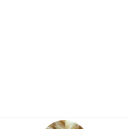
小麦粉が主原料のせんべいは、熱にはとても繊細なため原料の配
合と焼き加減をうまく調整する技術が必要になります。落花生の
香ばしさと食感を存分に楽しめるように、生地は硬すぎず柔らか
すぎない程度のほどよい食感を追求しています。
●国産素材の使用を通じて、食料自給率の向上に貢献できればと考
えております。
ピーナッツの相性で親しまれる
落花生の豆知識