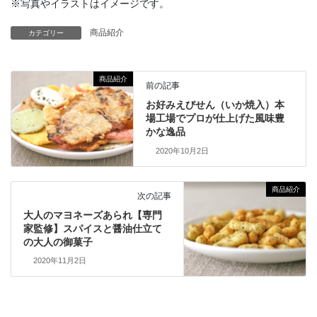
※写真やイラストはイメージです。
商品紹介
カテゴリー
商品紹介
前の記事
お好みえびせん（いか焼入）本
場工場でプロが仕上げた風味豊
かな逸品
2020年10月2日
商品紹介
次の記事
大人のマヨネーズあられ【専門
家監修】スパイスと醤油仕立て
の大人の御菓子
2020年11月2日